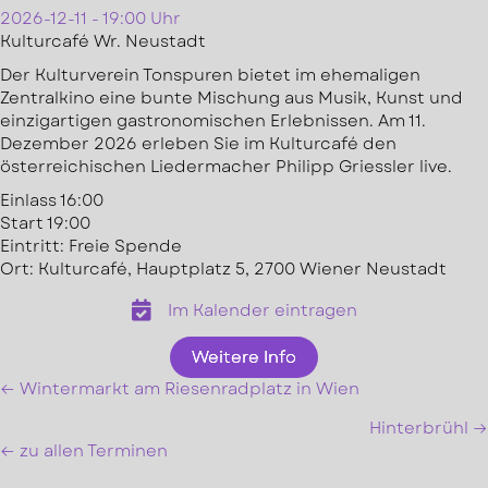
2026-12-11 - 19:00 Uhr
Kulturcafé Wr. Neustadt
Der Kulturverein Tonspuren bietet im ehemaligen
Zentralkino eine bunte Mischung aus Musik, Kunst und
einzigartigen gastronomischen Erlebnissen. Am 11.
Dezember 2026 erleben Sie im Kulturcafé den
österreichischen Liedermacher Philipp Griessler live.
Einlass 16:00
Start 19:00
Eintritt: Freie Spende
Ort: Kulturcafé, Hauptplatz 5, 2700 Wiener Neustadt
Im Kalender eintragen
Weitere Info
← Wintermarkt am Riesenradplatz in Wien
Posts
Hinterbrühl →
navigation
← zu allen Terminen