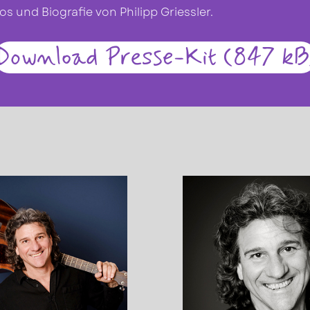
os und Biografie von Philipp Griessler.
Download Presse-Kit (847 kB