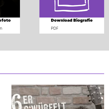
efoto
Download Biografie
n
PDF